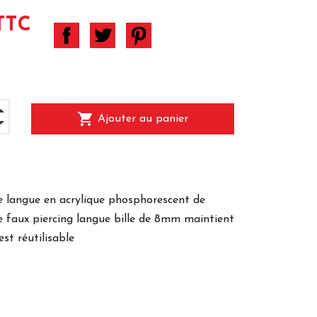
TTC
shopping_cart
Ajouter au panier
e langue en acrylique phosphorescent de
ce faux piercing langue bille de 8mm maintient
st réutilisable