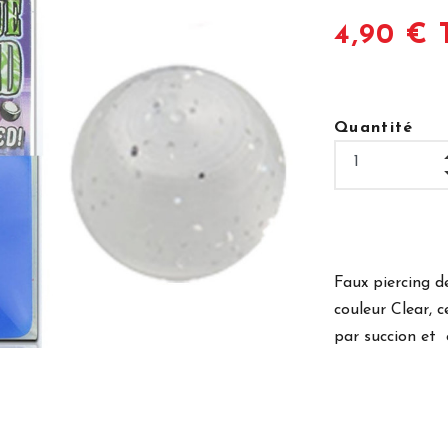
4,90 € 
Quantité
Faux piercing d
couleur Clear, 
par
succion et
e