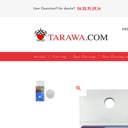
Une Question? Un doute?
04 22 91 09 14
PIE
Accueil
Piercing
Faux Piercing
Faux Piercing 
zoom_in