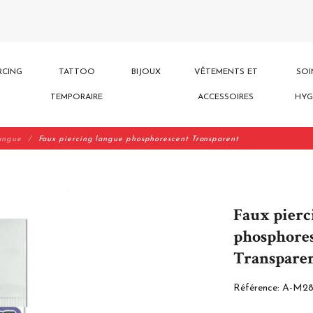
RCING
TATTOO
BIJOUX
VÊTEMENTS ET
SOI
TEMPORAIRE
ACCESSOIRES
HYG
langue
Faux piercing langue phosphorescent Transparent
Faux pierc
phosphore
Transpare
Référence:
A-M28