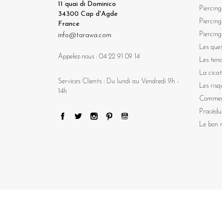
11 quai di Dominico
Piercing
34300 Cap d'Agde
Piercing
France
Piercing
info@tarawa.com
Les ques
Appelez-nous :
04 22 91 09 14
Les ten
La cicat
Services Clients : Du lundi au Vendredi 9h -
Les risq
14h
Comment
Procédu
Le bon m