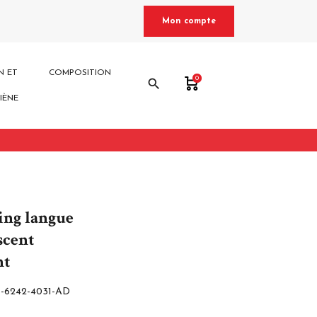
Mon compte
N ET
COMPOSITION
0
search
IÈNE
ing langue
scent
nt
-6242-4031-AD