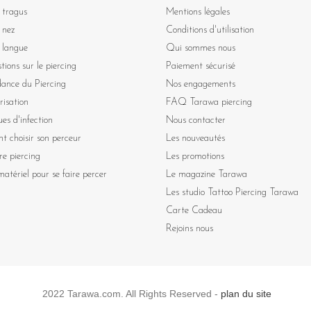
 tragus
Mentions légales
 nez
Conditions d'utilisation
 langue
Qui sommes nous
tions sur le piercing
Paiement sécurisé
dance du Piercing
Nos engagements
risation
FAQ Tarawa piercing
ues d'infection
Nous contacter
 choisir son perceur
Les nouveautés
re piercing
Les promotions
atériel pour se faire percer
Le magazine Tarawa
Les studio Tattoo Piercing Tarawa
Carte Cadeau
Rejoins nous
2022 Tarawa.com. All Rights Reserved -
plan du site