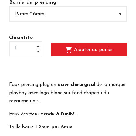
Barre du piercing
Quantité
shopping_cart
Ajouter au panier
Faux piercing plug en
acier chirurgical
de la marque
playboy avec logo blanc sur fond drapeau du
royaume unis.
Faux écarteur
vendu à l'unité.
Taille barre
1.2mm par 6mm