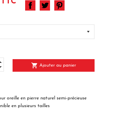
 TTC
shopping_cart
Ajouter au panier
ur oreille en pierre naturel semi-précieuse
nible en plusieurs tailles