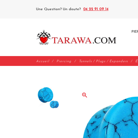
Une Question? Un doute?
04 22 91 09 14
PIE
Accueil
Piercing
Tunnels / Plugs / Expanders
É
zoom_in