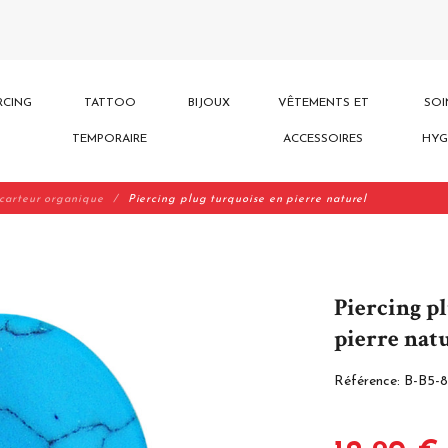
RCING
TATTOO
BIJOUX
VÊTEMENTS ET
SOI
TEMPORAIRE
ACCESSOIRES
HYG
carteur organique
Piercing plug turquoise en pierre naturel
Piercing p
pierre nat
Référence:
B-B5-