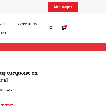
Mon compte
N ET
COMPOSITION
0
search
IÈNE
lug turquoise en
urel
8079-4721-HL