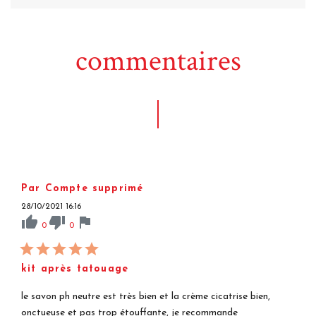
commentaires
Par Compte supprimé
28/10/2021 16:16
thumb_up
thumb_down
flag
0
0
kit après tatouage
le savon ph neutre est très bien et la crème cicatrise bien,
onctueuse et pas trop étouffante, je recommande