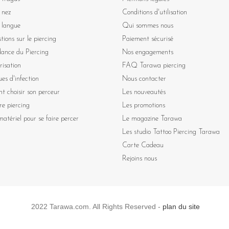
 nez
Conditions d'utilisation
 langue
Qui sommes nous
tions sur le piercing
Paiement sécurisé
dance du Piercing
Nos engagements
risation
FAQ Tarawa piercing
ues d'infection
Nous contacter
 choisir son perceur
Les nouveautés
re piercing
Les promotions
atériel pour se faire percer
Le magazine Tarawa
Les studio Tattoo Piercing Tarawa
Carte Cadeau
Rejoins nous
2022 Tarawa.com. All Rights Reserved -
plan du site