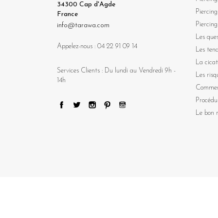
34300 Cap d'Agde
Piercing
France
Piercing
info@tarawa.com
Les ques
Appelez-nous :
04 22 91 09 14
Les ten
La cicat
Services Clients : Du lundi au Vendredi 9h -
Les risq
14h
Comment
Procédu
Le bon m