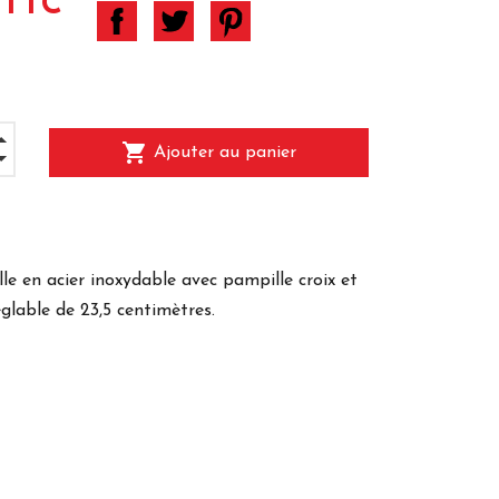
 TTC
shopping_cart
Ajouter au panier
lle en acier inoxydable avec pampille croix et
églable de 23,5 centimètres.