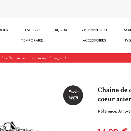
RCING
TATTOO
BIJOUX
VÊTEMENTS ET
SOI
TEMPORAIRE
ACCESSOIRES
HYG
heville croix et coeur acier chirurgical
Chaine de c
Exclu
coeur acie
WEB
Référence:
AH3-6