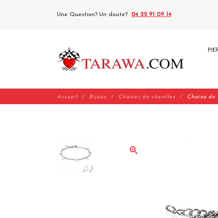
Une Question? Un doute?
04 22 91 09 14
PIE
Accueil
Bijoux
Chaines de chevilles
Chaine de c
zoom_in