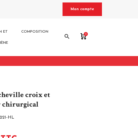
Mon compte
N ET
COMPOSITION
0
search
IÈNE
heville croix et
r chirurgical
221-HL