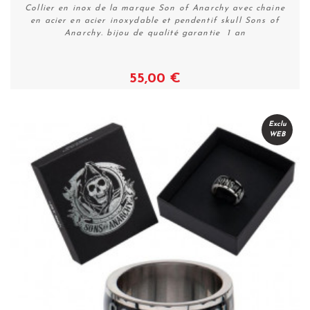
Collier en inox de la marque Son of Anarchy avec chaine
en acier en acier inoxydable et pendentif skull Sons of
Anarchy. bijou de qualité garantie 1 an
55,00 €
Voir
Exclu
WEB