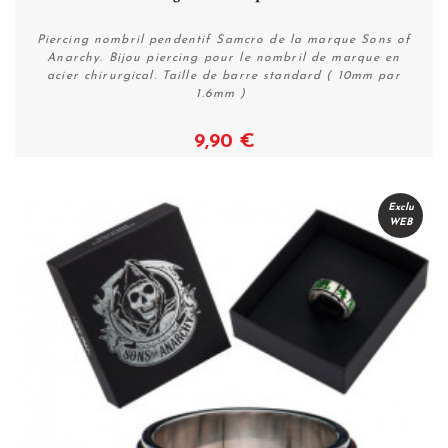
Piercing nombril pendentif Samcro de la marque Sons of
Anarchy. Bijou piercing pour le nombril de marque en
acier chirurgical. Taille de barre standard ( 10mm par
1.6mm )
9,90 €
Voir
Exclu
WEB