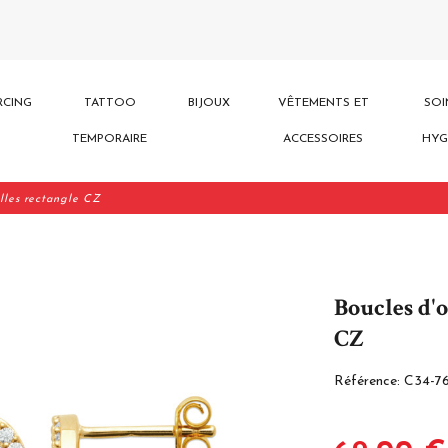
RCING
TATTOO
BIJOUX
VÊTEMENTS ET
SOI
TEMPORAIRE
ACCESSOIRES
HYG
illes rectangle CZ
Boucles d'o
CZ
Référence:
C34-7