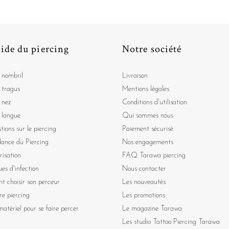
ide du piercing
Notre société
 nombril
Livraison
 tragus
Mentions légales
 nez
Conditions d'utilisation
 langue
Qui sommes nous
tions sur le piercing
Paiement sécurisé
dance du Piercing
Nos engagements
risation
FAQ Tarawa piercing
ues d'infection
Nous contacter
 choisir son perceur
Les nouveautés
re piercing
Les promotions
atériel pour se faire percer
Le magazine Tarawa
Les studio Tattoo Piercing Tarawa