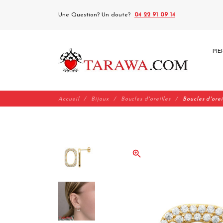
Une Question? Un doute?
04 22 91 09 14
PIE
Accueil
Bijoux
Boucles d'oreilles
Boucles d'ore
zoom_in