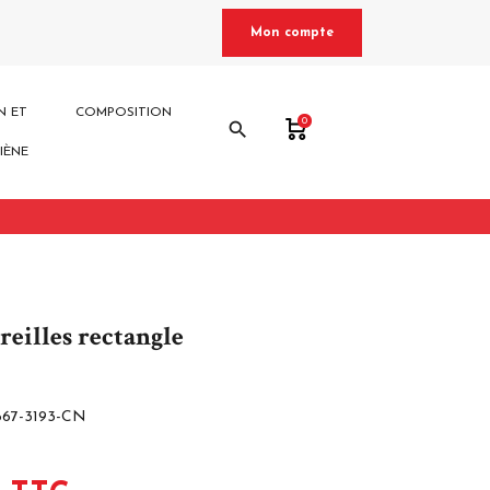
Mon compte
N ET
COMPOSITION
0
search
IÈNE
reilles rectangle
667-3193-CN