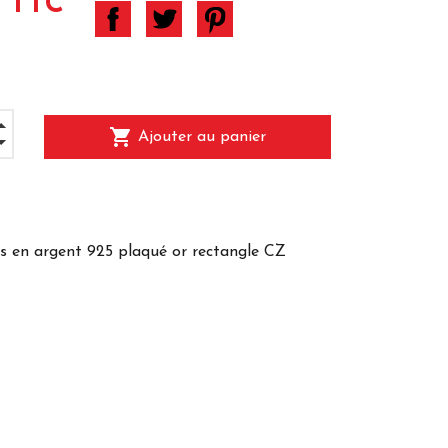
€ TTC
shopping_cart
Ajouter au panier
les en argent 925 plaqué or rectangle CZ