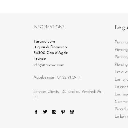
Le gu
INFORMATIONS
Tarawa.com
Piercing
11 quai di Dominico
Piercing
34300 Cap d'Agde
Piercing
France
Piercing
info@tarawa.com
Les ques
Appelez-nous :
04 22 91 09 14
Les ten
La cicat
Services Clients : Du lundi au Vendredi 9h -
Les risq
14h
Comment
Procédu
Le bon m