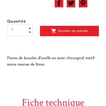
Quantité
shopping_cart
Ajouter au panier
Paires de boucles d'oreille en acier chirurgical motif
ancre marine de 8mm
Fiche technique