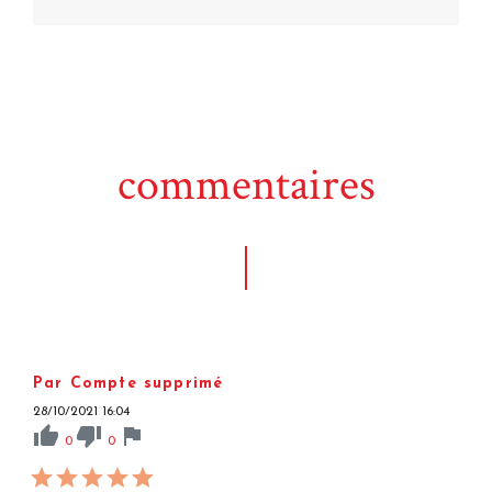
commentaires
Par Compte supprimé
28/10/2021 16:04
thumb_up
thumb_down
flag
0
0