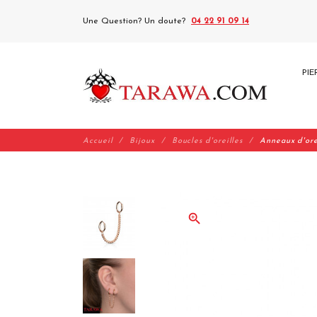
Une Question? Un doute?
04 22 91 09 14
PIE
Accueil
Bijoux
Boucles d'oreilles
Anneaux d'orei
zoom_in