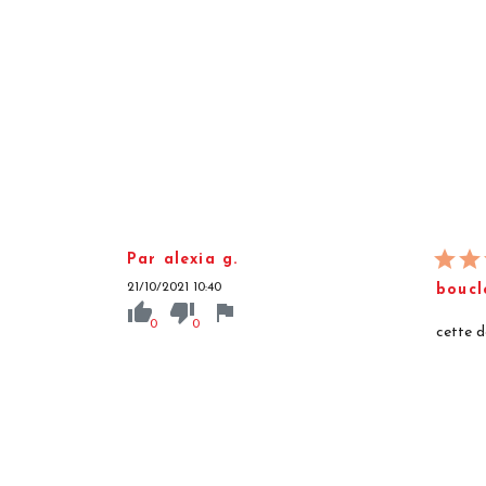
Par alexia g.
21/10/2021 10:40
boucl
thumb_up
thumb_down
flag
0
0
cette d