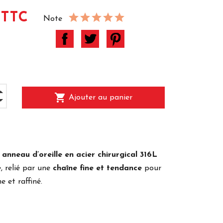
 TTC
Note
shopping_cart
Ajouter au panier
anneau d’oreille en acier chirurgical 316L
e
, relié par une
chaîne fine et tendance
pour
 et raffiné.