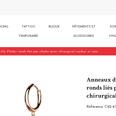
RCING
TATTOO
BIJOUX
VÊTEMENTS ET
SOI
TEMPORAIRE
ACCESSOIRES
HYG
lle Clicker ronds liés par chaîne acier chirurgical couleur or rose
Anneaux d'
ronds liés 
chirurgica
Référence:
C22-6