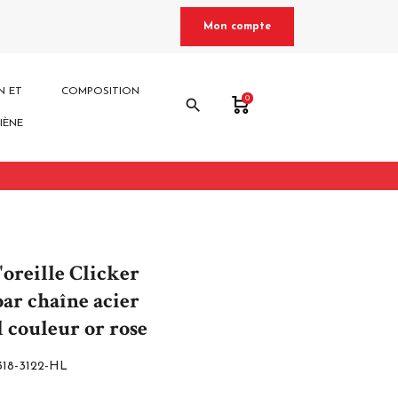
Mon compte
N ET
COMPOSITION
0
search
IÈNE
oreille Clicker
par chaîne acier
l couleur or rose
318-3122-HL