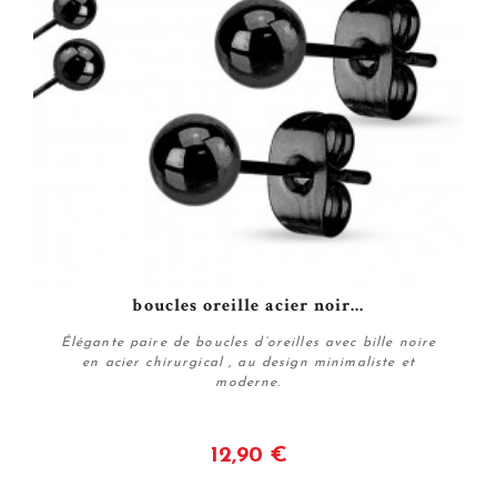
boucles oreille acier noir...
Élégante paire de boucles d’oreilles avec bille noire
en acier chirurgical , au design minimaliste et
moderne.
12,90 €
Voir