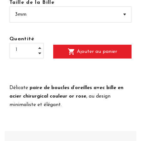
Taille de la Bille
Quantité
shopping_cart
Ajouter au panier
Délicate
paire de boucles d’oreilles avec bille en
acier chirurgical couleur or rose
, au design
minimaliste et élégant.