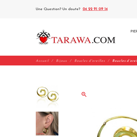
Une Question? Un doute?
04 22 91 09 14
PIE
Accueil
Bijoux
Boucles d'oreilles
Boucles d’orei
zoom_in