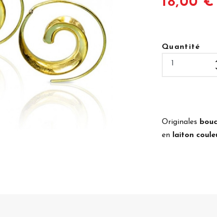
18,00 €
Quantité
Originales
bouc
en
laiton couleu