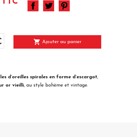
 TTC
shopping_cart
Ajouter au panier
les d’oreilles spirales en forme d’escargot
,
r or vieilli
, au style bohème et vintage.