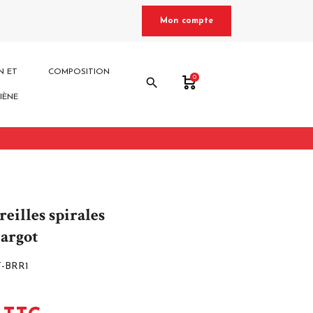
Mon compte
N ET
COMPOSITION
0
search
IÈNE
reilles spirales
cargot
T-BRR1