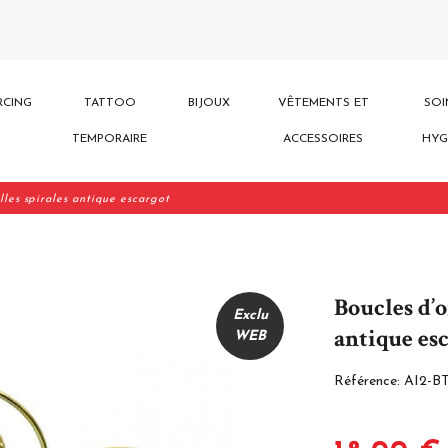
RCING
TATTOO
BIJOUX
VÊTEMENTS ET
SOI
TEMPORAIRE
ACCESSOIRES
HYG
lles spirales antique escargot
Boucles d’o
Exclu
antique es
WEB
Référence:
AI2-B