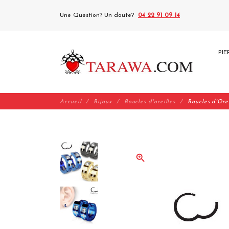
Une Question? Un doute?
04 22 91 09 14
PIE
Accueil
Bijoux
Boucles d'oreilles
Boucles d'Orei
zoom_in