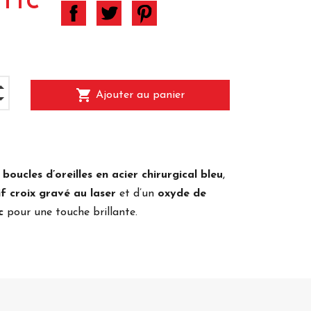
 TTC
shopping_cart
Ajouter au panier
 boucles d’oreilles en acier chirurgical bleu
,
f croix gravé au laser
et d’un
oxyde de
c
pour une touche brillante.