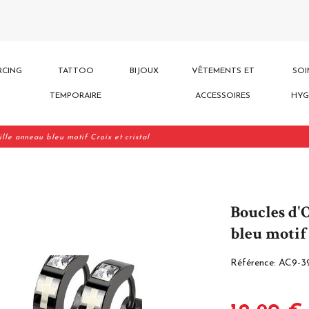
RCING
TATTOO
BIJOUX
VÊTEMENTS ET
SOI
TEMPORAIRE
ACCESSOIRES
HYG
lle anneau bleu motif Croix et cristal
Boucles d'
bleu motif 
Référence:
AC9-3