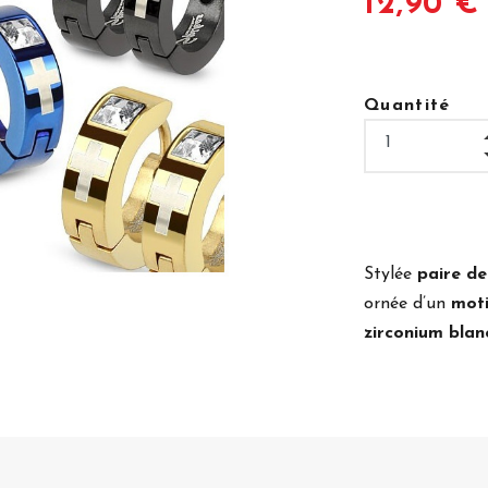
12,90 €
Quantité
Stylée
paire de
ornée d’un
moti
zirconium blan