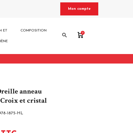
Mon compte
N ET
COMPOSITION
0
search
IÈNE
Oreille anneau
Croix et cristal
978-1875-HL