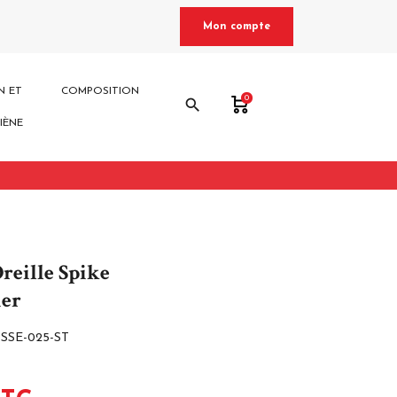
Mon compte
N ET
COMPOSITION
0
search
IÈNE
reille Spike
ier
-SSE-025-ST