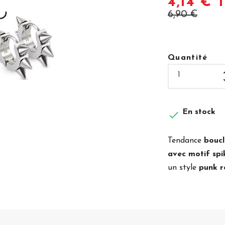
4,14 € 
6,90 €
Quantité
En stock

Tendance
boucl
avec motif spi
un style
punk r