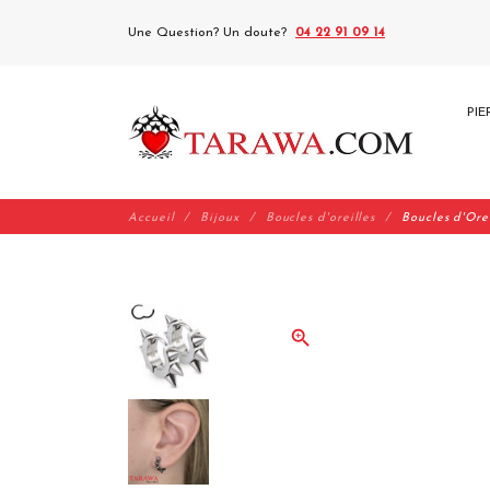
Une Question? Un doute?
04 22 91 09 14
PIE
Accueil
Bijoux
Boucles d'oreilles
Boucles d'Orei
zoom_in