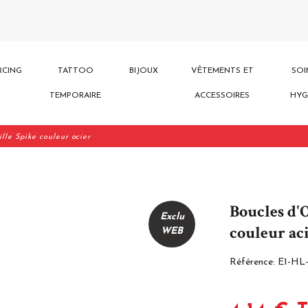
RCING
TATTOO
BIJOUX
VÊTEMENTS ET
SOI
TEMPORAIRE
ACCESSOIRES
HYG
lle Spike couleur acier
Boucles d'O
Exclu
couleur ac
WEB
Référence:
E1-HL