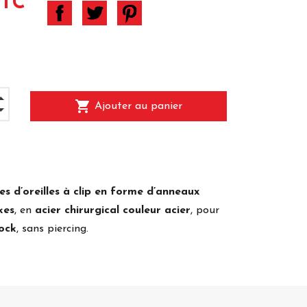
TTC
shopping_cart
Ajouter au panier
es d’oreilles à clip en forme d’anneaux
kes
, en
acier chirurgical couleur acier
, pour
ock
, sans piercing.