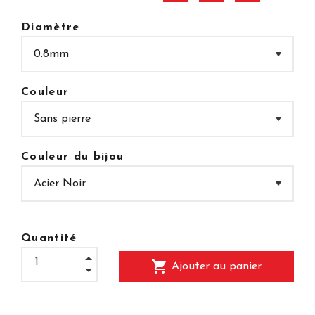
Diamètre
Couleur
Couleur du bijou
Quantité
shopping_cart
Ajouter au panier