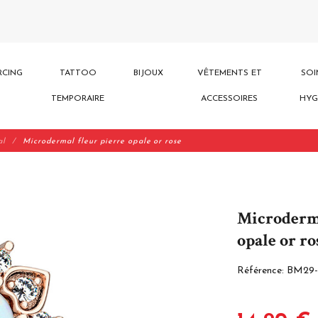
RCING
TATTOO
BIJOUX
VÊTEMENTS ET
SOI
TEMPORAIRE
ACCESSOIRES
HYG
al
Microdermal fleur pierre opale or rose
Microderma
opale or ro
Référence:
BM29-