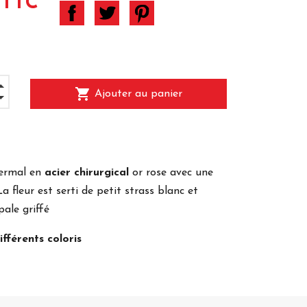
 TTC
shopping_cart
Ajouter au panier
ermal en
acier chirurgical
or rose avec une
a fleur est serti de petit strass blanc et
pale griffé
ifférents coloris