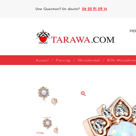
Une Question? Un doute?
04 22 91 09 14
PIE
Accueil
Piercing
Microdermal
Bille Microderm
zoom_in