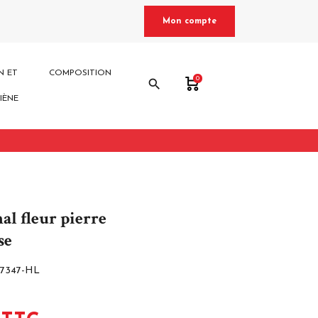
Mon compte
N ET
COMPOSITION
0
search
IÈNE
l fleur pierre
se
7347-HL