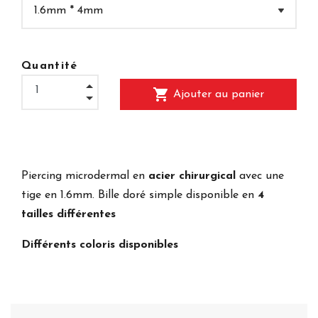
Quantité
shopping_cart
Ajouter au panier
Piercing microdermal en
acier chirurgical
avec une
tige en 1.6mm. Bille doré simple disponible en
4
tailles différentes
Différents coloris disponibles