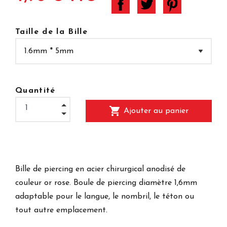
Taille de la Bille
Quantité
shopping_cart
Ajouter au panier
Bille de piercing en acier chirurgical anodisé de
couleur or rose. Boule de piercing diamètre 1,6mm
adaptable pour le langue, le nombril, le téton ou
tout autre emplacement.