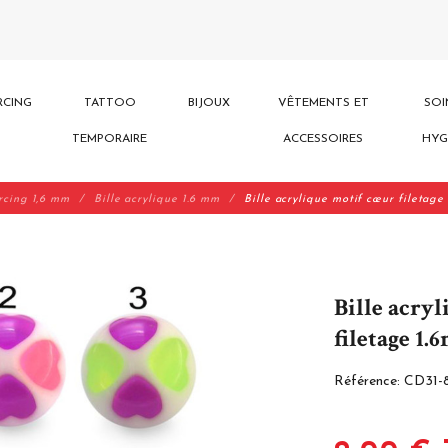
RCING
TATTOO
BIJOUX
VÊTEMENTS ET
SOI
TEMPORAIRE
ACCESSOIRES
HYG
ercing 1,6 mm
Bille acrylique 1.6 mm
Bille acrylique motif cœur filetage
Bille acry
filetage 1
Référence:
CD31-