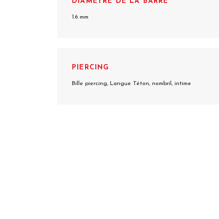
DIAMÈTRE DE LA BARRE
1.6 mm
PIERCING
Bille piercing, Langue Téton, nombril, intime