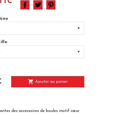
 TTC
ijou
ille
shopping_cart
Ajouter au panier
antes des accessoires de boules motif cœur