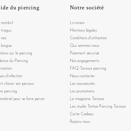
ide du piercing
Notre société
 nombril
Livraison
 tragus
Mentions légales
 nez
Conditions d'utilisation
 langue
Qui sommes nous
tions sur le piercing
Paiement sécurisé
dance du Piercing
Nos engagements
risation
FAQ Tarawa piercing
ues d'infection
Nous contacter
 choisir son perceur
Les nouveautés
re piercing
Les promotions
atériel pour se faire percer
Le magazine Tarawa
Les studio Tattoo Piercing Tarawa
Carte Cadeau
Rejoins nous