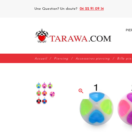
Une Question? Un doute?
04 22 91 09 14
PIE
Accueil
Piercing
Accessoires piercing
Bille pi
zoom_in