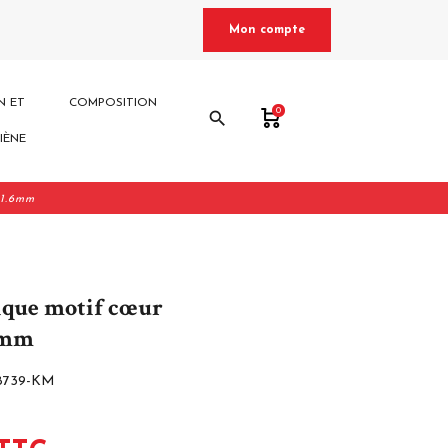
Mon compte
N ET
COMPOSITION
0
search
IÈNE
 1.6mm
lique motif cœur
.6mm
8739-KM