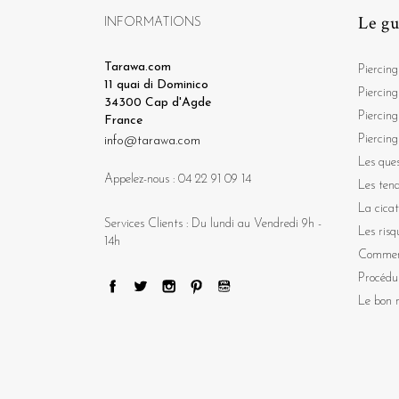
Le gu
INFORMATIONS
Tarawa.com
Piercing
11 quai di Dominico
Piercing
34300 Cap d'Agde
Piercing
France
Piercing
info@tarawa.com
Les ques
Appelez-nous :
04 22 91 09 14
Les ten
La cicat
Services Clients : Du lundi au Vendredi 9h -
Les risq
14h
Comment
Procédu
Le bon m