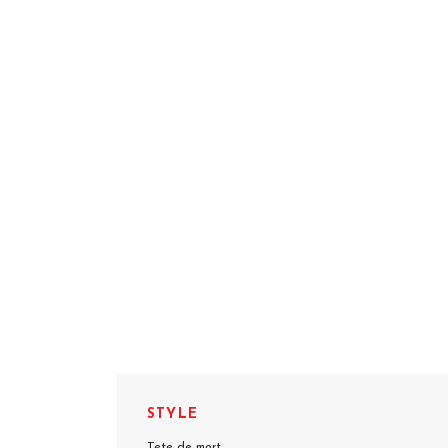
STYLE
Tete de mort