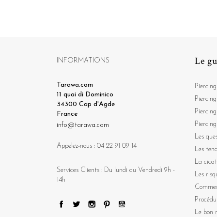
Le gu
INFORMATIONS
Tarawa.com
Piercing
11 quai di Dominico
Piercing
34300 Cap d'Agde
Piercing
France
Piercing
info@tarawa.com
Les ques
Appelez-nous :
04 22 91 09 14
Les ten
La cicat
Services Clients : Du lundi au Vendredi 9h -
Les risq
14h
Comment
Procédu
Le bon m