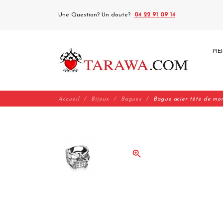
Une Question? Un doute?
04 22 91 09 14
PIE
Accueil
Bijoux
Bagues
Bague acier tête de mo
zoom_in