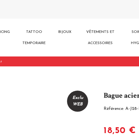
RCING
TATTOO
BIJOUX
VÊTEMENTS ET
SOI
TEMPORAIRE
ACCESSOIRES
HYG
rt
Bague acie
Exclu
WEB
Référence:
A-J28
18,50 €