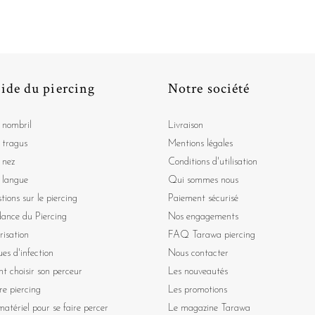
ide du piercing
Notre société
 nombril
Livraison
 tragus
Mentions légales
 nez
Conditions d'utilisation
 langue
Qui sommes nous
tions sur le piercing
Paiement sécurisé
dance du Piercing
Nos engagements
risation
FAQ Tarawa piercing
ues d'infection
Nous contacter
 choisir son perceur
Les nouveautés
re piercing
Les promotions
atériel pour se faire percer
Le magazine Tarawa