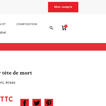
Mon compte
N ET
COMPOSITION
0
search
IÈNE
r tête de mort
-HL-R7682
 TTC