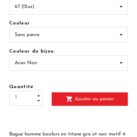
Couleur
Couleur du bijou
Quantité
shopping_cart
Ajouter au panier
Bague homme bicolors en titane gris et noir motif 4