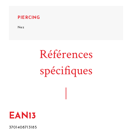
PIERCING
Nez
Références
spécifiques
EAN13
3701408713185