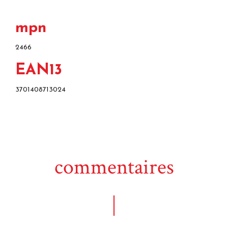
mpn
2466
EAN13
3701408713024
commentaires