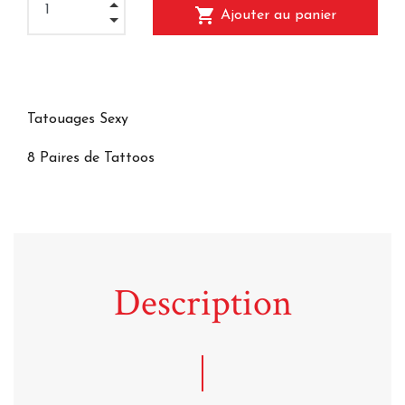
shopping_cart
Ajouter au panier
Tatouages Sexy
8 Paires de Tattoos
Description