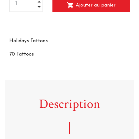
shopping_cart
Ajouter au panier
Holidays Tattoos
70 Tattoos
Description