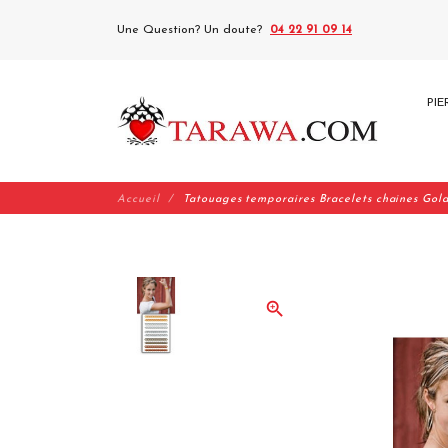
Une Question? Un doute?
04 22 91 09 14
PIE
Accueil
Tatouages temporaires Bracelets chaines Gold
zoom_in