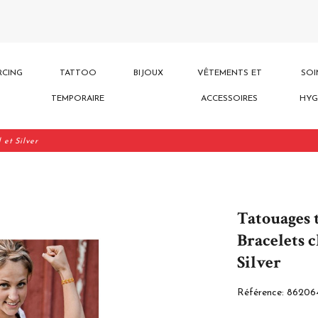
RCING
TATTOO
BIJOUX
VÊTEMENTS ET
SOI
TEMPORAIRE
ACCESSOIRES
HYG
 et Silver
Tatouages 
Bracelets c
Silver
Référence:
86206