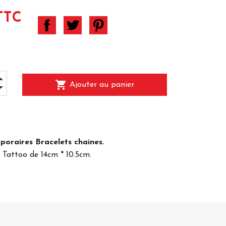
TTC
shopping_cart
Ajouter au panier
oraires Bracelets chaines.
 Tattoo de 14cm * 10.5cm.