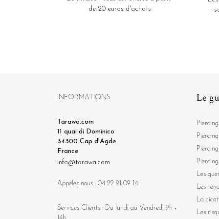
de 20 euros d'achats
s
Le gu
INFORMATIONS
Tarawa.com
Piercing
11 quai di Dominico
Piercing
34300 Cap d'Agde
Piercing
France
Piercing
info@tarawa.com
Les ques
Appelez-nous :
04 22 91 09 14
Les ten
La cicat
Services Clients : Du lundi au Vendredi 9h -
Les risq
14h