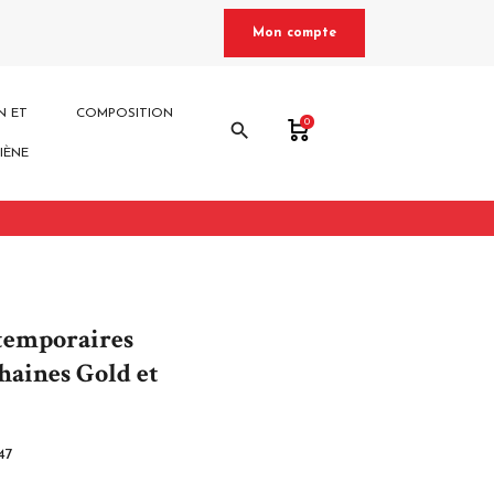
Mon compte
N ET
COMPOSITION
0
search
IÈNE
temporaires
haines Gold et
47