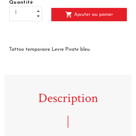
Quantité
shopping_cart
Ajouter au panier
Tattoo temporaire Levre Pirate bleu.
Description