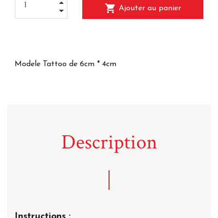
shopping_cart
Ajouter au panier
Modele Tattoo de 6cm * 4cm
Description
Instructions :