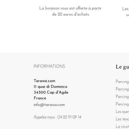
La livraison vous est offerte à partir
Les
de 20 euros d'achats
s
Le gu
INFORMATIONS
Tarawa.com
Piercing
11 quai di Dominico
Piercing
34300 Cap d'Agde
Piercing
France
Piercing
info@tarawa.com
Les ques
Appelez-nous :
04 22 91 09 14
Les ten
La cicat