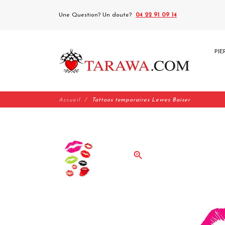
Une Question? Un doute?
04 22 91 09 14
PIE
Accueil
Tattoos temporaires Levres Baiser
zoom_in