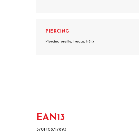
PIERCING
Piercing oreille, tragus, hélix
EAN13
3701408717893