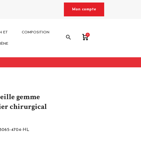
Mon compte
N ET
COMPOSITION
0
search
IÈNE
reille gemme
ier chirurgical
8065-4704-HL