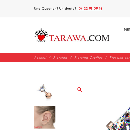
Une Question? Un doute?
04 22 91 09 14
PIE
Accueil
Piercing
Piercing Oreilles
Piercing car
zoom_in