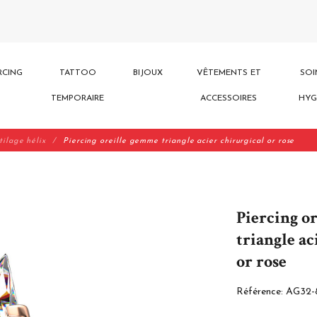
RCING
TATTOO
BIJOUX
VÊTEMENTS ET
SOI
TEMPORAIRE
ACCESSOIRES
HYG
tilage hélix
Piercing oreille gemme triangle acier chirurgical or rose
Piercing o
triangle ac
or rose
Référence:
AG32-