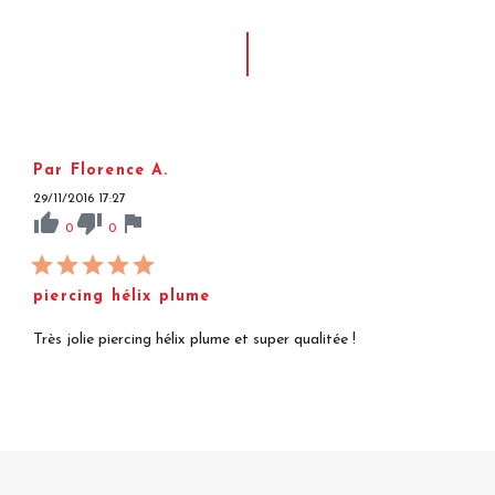
Par Florence A.
29/11/2016 17:27
thumb_up
thumb_down
flag
0
0
piercing hélix plume
Très jolie piercing hélix plume et super qualitée !