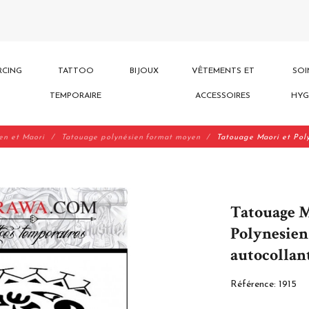
RCING
TATTOO
BIJOUX
VÊTEMENTS ET
SOI
TEMPORAIRE
ACCESSOIRES
HYG
en et Maori
Tatouage polynésien format moyen
Tatouage Maori et Poly
Tatouage M
Polynesien
autocollan
Référence:
1915