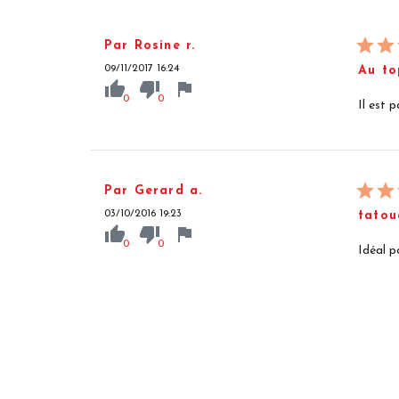
Par Rosine r.
09/11/2017 16:24
Au to
thumb_up
thumb_down
flag
0
0
Il est 
Par Gerard a.
03/10/2016 19:23
tatou
thumb_up
thumb_down
flag
0
0
Idéal p