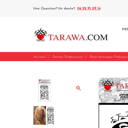
Une Question? Un doute?
04 22 91 09 14
PIE
Accueil
Tattoo Temporaire
Faux tatouage Polynési
zoom_in