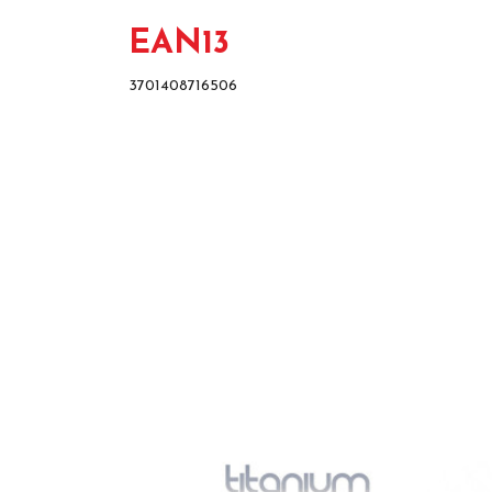
EAN13
3701408716506