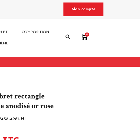
Mon compte
N ET
COMPOSITION
0
search
IÈNE
bret rectangle
e anodisé or rose
7458-4261-HL