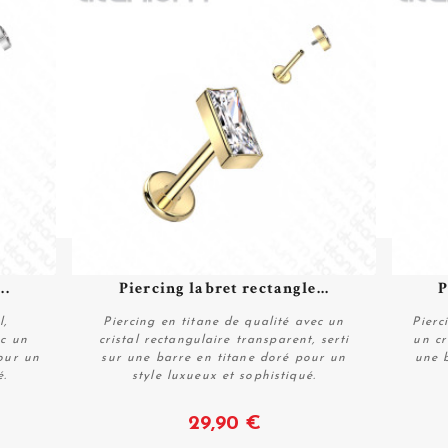
..
Piercing labret rectangle...
P
l,
Piercing en titane de qualité avec un
Pierc
ec un
cristal rectangulaire transparent, serti
un cr
pour un
sur une barre en titane doré pour un
une 
é.
style luxueux et sophistiqué.
Voir
29,90 €