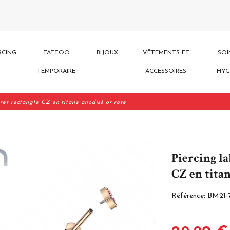
RCING
TATTOO
BIJOUX
VÊTEMENTS ET
SOI
TEMPORAIRE
ACCESSOIRES
HYG
ret rectangle CZ en titane anodisé or rose
Piercing la
CZ en titan
Référence:
BM21-