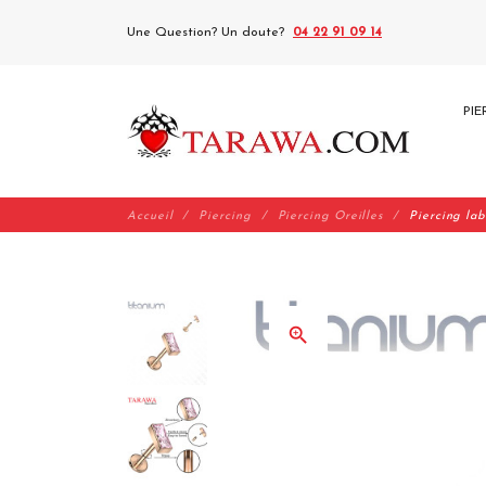
Une Question? Un doute?
04 22 91 09 14
PIE
Accueil
Piercing
Piercing Oreilles
Piercing lab
zoom_in