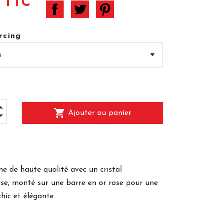
 TTC
rcing
shopping_cart
Ajouter au panier
ne de haute qualité avec un cristal
ose, monté sur une barre en or rose pour une
chic et élégante.