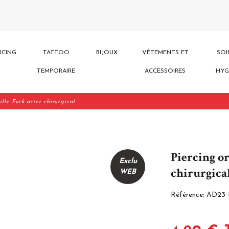
RCING
TATTOO
BIJOUX
VÊTEMENTS ET
SOI
TEMPORAIRE
ACCESSOIRES
HYG
ille Fuck acier chirurgical
Piercing or
Exclu
chirurgica
WEB
Référence:
AD23-