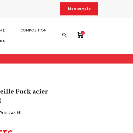
Mon compte
N ET
COMPOSITION
0
search
IÈNE
eille Fuck acier
l
P001747-HL