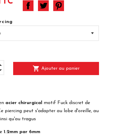
TTC
rcing
shopping_cart
Ajouter au panier
 en
acier chirurgical
motif Fuck discret de
 piercing peut s'adapter au lobe d'oreille, au
ainsi qu'au tragus
re
1.2mm par 6mm