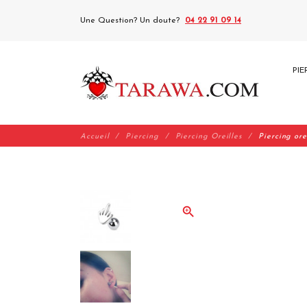
Une Question? Un doute?
04 22 91 09 14
PIE
Accueil
Piercing
Piercing Oreilles
Piercing ore
zoom_in