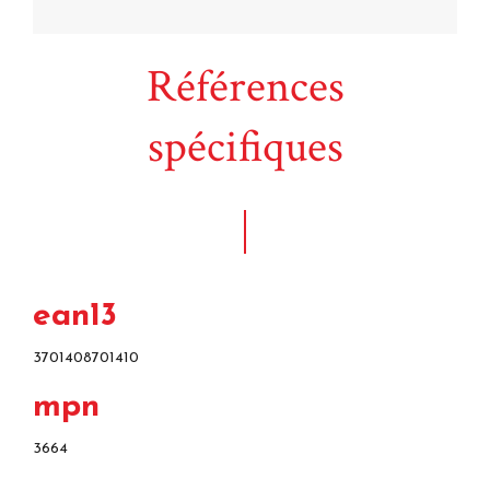
Références
spécifiques
ean13
3701408701410
mpn
3664