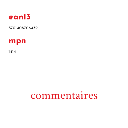
ean13
3701408706439
mpn
1414
commentaires