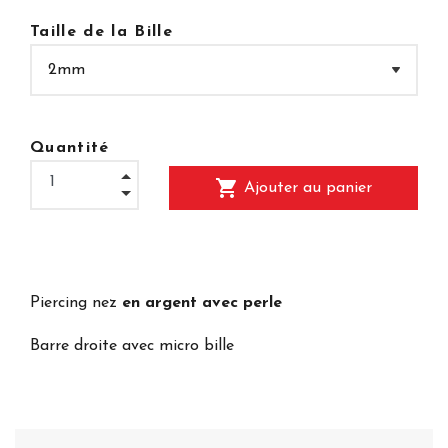
Taille de la Bille
Quantité
shopping_cart
Ajouter au panier
Piercing nez
en argent avec perle
Barre droite avec micro bille