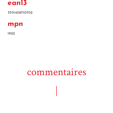
ean13
3701408710702
mpn
1922
commentaires