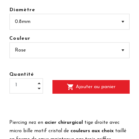
Diamètre
Couleur
Quantité
shopping_cart
Ajouter au panier
Piercing nez en
acier chirurgical
tige droite avec
micro bille motif cristal de
couleurs aux choix
taillé