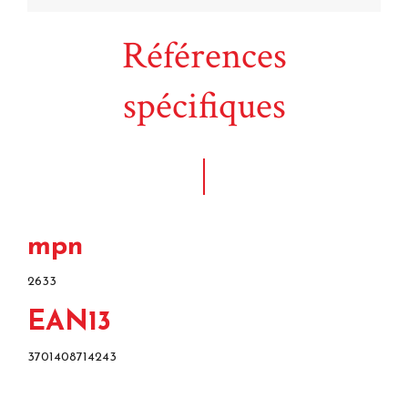
Références
spécifiques
mpn
2633
EAN13
3701408714243