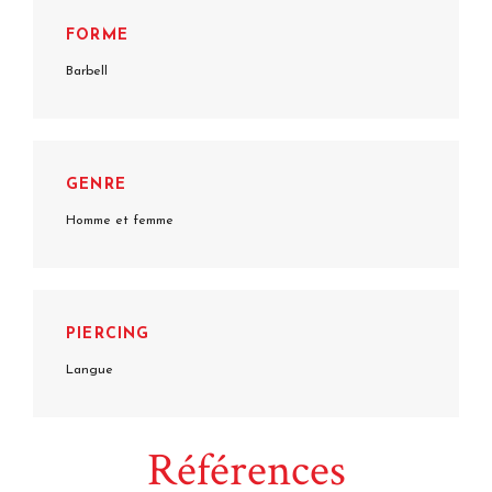
FORME
Barbell
GENRE
Homme et femme
PIERCING
Langue
Références