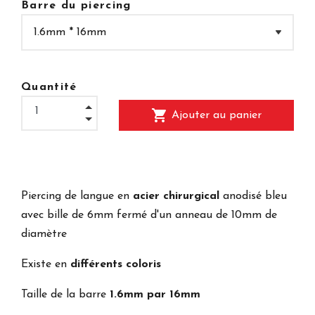
Barre du piercing
Quantité
shopping_cart
Ajouter au panier
Piercing de langue en
acier chirurgical
anodisé bleu
avec bille de 6mm fermé d'un anneau de 10mm de
diamètre
Existe en
différents coloris
Taille de la barre
1.6mm par 16mm