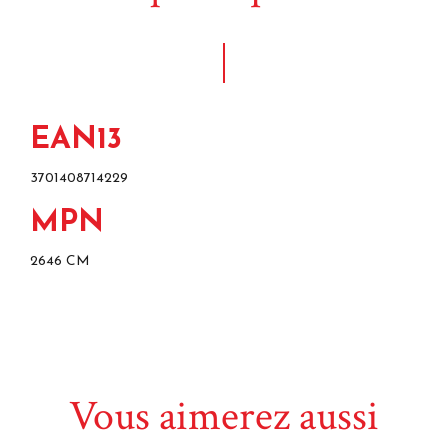
EAN13
3701408714229
MPN
2646 CM
Vous aimerez aussi