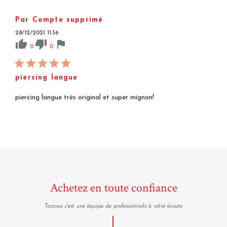
Par Compte supprimé
28/12/2021 11:36
thumb_up
thumb_down
flag
0
0
piercing langue
piercing langue très original et super mignon!
Achetez en toute confiance
Tarawa c'est une équipe de professionnels à votre écoute