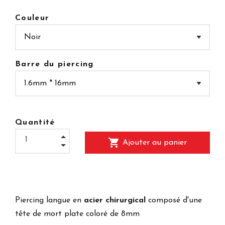
Couleur
Barre du piercing
Quantité
shopping_cart
Ajouter au panier
Piercing langue en
acier chirurgical
composé d'une
tête de mort plate coloré de 8mm