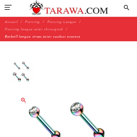
search
Accueil
Piercing
Piercing Langue
Piercing langue acier chirurgical
Barbell langue strass acier couleur essence
zoom_in