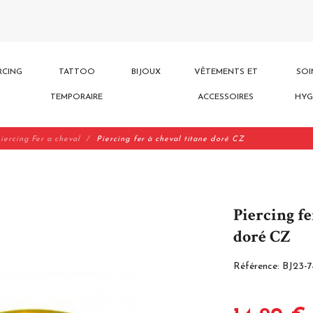
RCING
TATTOO
BIJOUX
VÊTEMENTS ET
SOI
TEMPORAIRE
ACCESSOIRES
HYG
iercing Fer a cheval
Piercing fer à cheval titane doré CZ
Piercing fe
doré CZ
Référence:
BJ23-