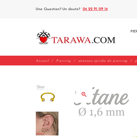
Une Question? Un doute?
04 22 91 09 14
PIE
Accueil
Piercing
anneaux spirale de piercing
p
zoom_in