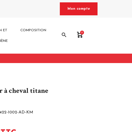
Mon compte
N ET
COMPOSITION
0
search
IÈNE
r à cheval titane
7422-1002-AD-KM