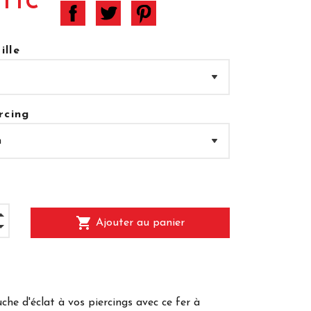
 TTC
ille
rcing
shopping_cart
Ajouter au panier
che d'éclat à vos piercings avec ce fer à