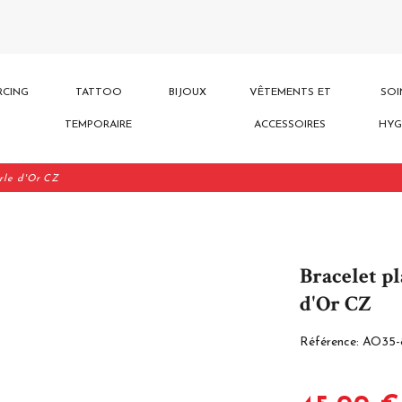
RCING
TATTOO
BIJOUX
VÊTEMENTS ET
SOI
TEMPORAIRE
ACCESSOIRES
HYG
rle d'Or CZ
Bracelet pl
d'Or CZ
Référence:
AO35-