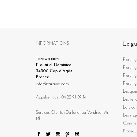
Le gu
INFORMATIONS
Tarawa.com
Piercing
11 quai di Dominico
Piercing
34300 Cap d'Agde
Piercing
France
Piercing
info@tarawa.com
Les ques
Appelez-nous :
04 22 91 09 14
Les ten
La cicat
Services Clients : Du lundi au Vendredi 9h -
Les risq
14h
Comment
Procédu