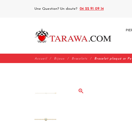
Une Question? Un doute?
04 22 91 09 14
PIE
Accueil
Bijoux
Bracelets
Bracelet plaqué or Pe
zoom_in