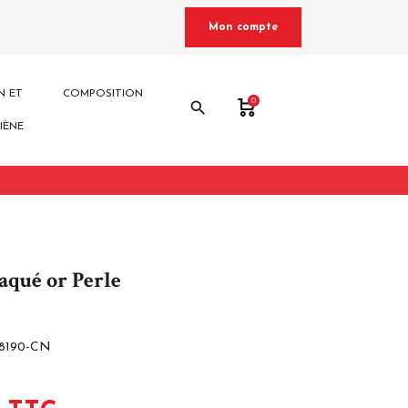
Mon compte
N ET
COMPOSITION
0
search
IÈNE
aqué or Perle
8190-CN