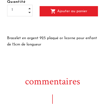
Quantité
shopping_cart
Ajouter au panier
Bracelet en argent 925 plaqué or licorne pour enfant
de 15cm de longueur
commentaires