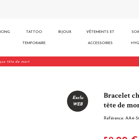
RCING
TATTOO
BIJOUX
VÊTEMENTS ET
SOI
TEMPORAIRE
ACCESSOIRES
HYG
que tête de mort
Bracelet c
Exclu
tête de mo
WEB
Référence:
AA4-5