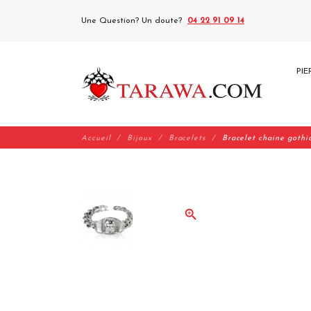
Une Question? Un doute?
04 22 91 09 14
PIE
Accueil
Bijoux
Bracelets
Bracelet chaine gothi
zoom_in