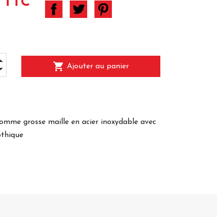
 TTC
shopping_cart
Ajouter au panier
omme grosse maille en acier inoxydable avec
othique