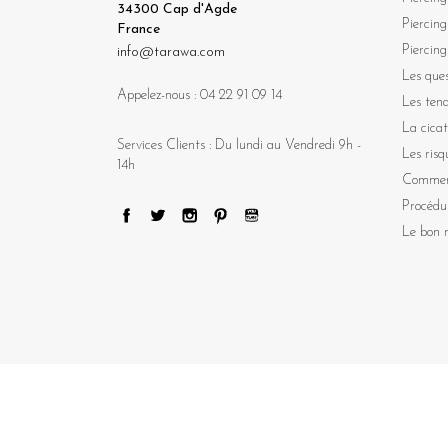
34300 Cap d'Agde
Piercing
France
Piercing
info@tarawa.com
Les ques
Appelez-nous :
04 22 91 09 14
Les ten
La cicat
Services Clients : Du lundi au Vendredi 9h -
Les risq
14h
Comment
Procédu
Le bon m