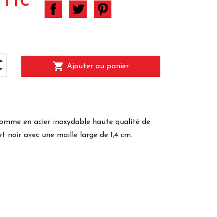
 TTC
shopping_cart
Ajouter au panier
omme en acier inoxydable haute qualité de
t noir avec une maille large de 1,4 cm.