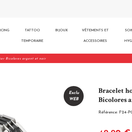
RCING
TATTOO
BIJOUX
VÊTEMENTS ET
SOI
TEMPORAIRE
ACCESSOIRES
HYG
er Bicolores argent et noir
Bracelet h
Exclu
Bicolores a
WEB
Référence:
F24-P