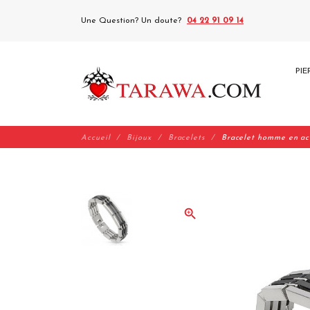
Une Question? Un doute?
04 22 91 09 14
PIE
Accueil
Bijoux
Bracelets
Bracelet homme en aci
zoom_in