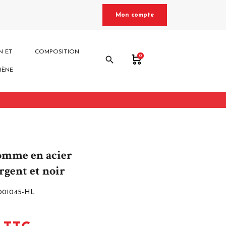
Mon compte
N ET
COMPOSITION
0
search
IÈNE
omme en acier
rgent et noir
001045-HL