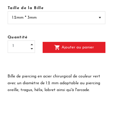
Taille de la Bille
Quantité
shopping_cart
Ajouter au panier
Bille de piercing en acier chirurgical de couleur vert
avec un diamètre de 1.2 mm adaptable au piercing
oreille, tragus, hélix, labret ainsi qu'à l'arcade.